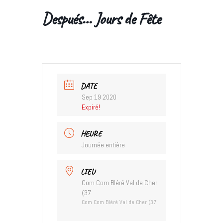
Después… Jours de Fête
DATE
Sep 19 2020
Expiré!
HEURE
Journée entière
LIEU
Com Com Bléré Val de Cher
(37
Com Com Bléré Val de Cher (37