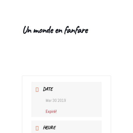
Skip
to
the
Un monde en fanfare
content
DATE
Mar 30 2019
Expiré!
HEURE