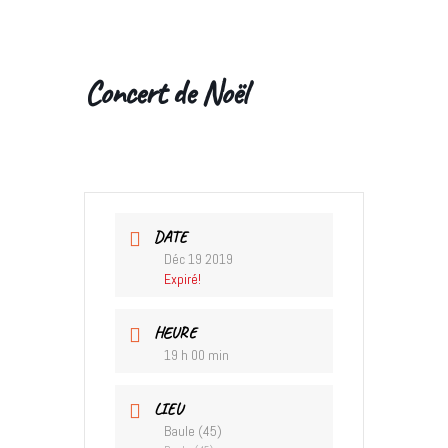
Concert de Noël
DATE
Déc 19 2019
Expiré!
HEURE
19 h 00 min
LIEU
Baule (45)