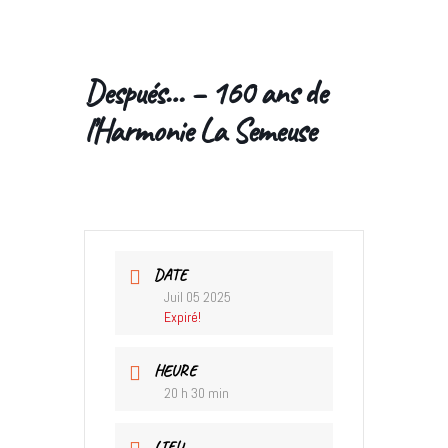
Después… – 160 ans de
l’Harmonie La Semeuse
DATE
Juil 05 2025
Expiré!
HEURE
20 h 30 min
LIEU