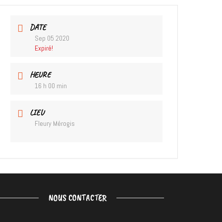
DATE
Sep 05 2020
Expiré!
HEURE
16 h 00 min
LIEU
Fleury Mérogis
NOUS CONTACTER