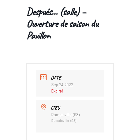
Después… (salle) –
Ouverture de saison du
Pavillon
DATE
Sep 24 2022
Expiré!
LIEU
Romainville (93)
Romainville (93)