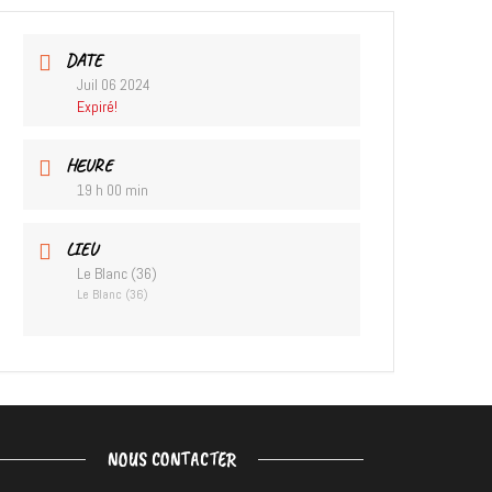
DATE
Juil 06 2024
Expiré!
HEURE
19 h 00 min
LIEU
Le Blanc (36)
Le Blanc (36)
NOUS CONTACTER