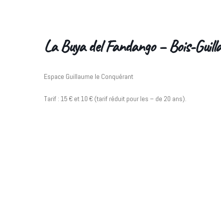
Skip
to
the
La Buya del Fandango – Bois-Guill
content
Espace Guillaume le Conquérant
Tarif : 15 € et 10 € (tarif réduit pour les – de 20 ans).