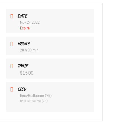
DATE
Nov 24 2022
Expiré!
HEURE
20 h 00 min
TARIF
$15.00
LIEU
Bois-Guillaume (76)
Bois-Guillaume (76)