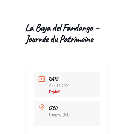
La Buya del Fandango –
Journée du Patrimoine
DATE
Sep 18 2021
Expiré!
LIEU
Longwy (54)