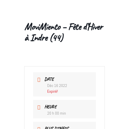
MoviMiento – Fête d’Hiver
à Indre (44)
DATE
Déc 16 2022
Expiré!
HEURE
20 h 00 min
PLUS D'INFOS