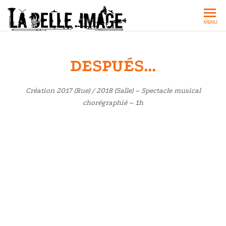
Musique
MENU
latino-
américaine
DESPUÉS…
: Concerts,
bals,
Création 2017 (Rue) / 2018 (Salle) – Spectacle musical
spectacles
chorégraphié – 1h
de rue